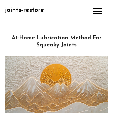
Skip
joints-restore
to
content
At-Home Lubrication Method For
Squeaky Joints